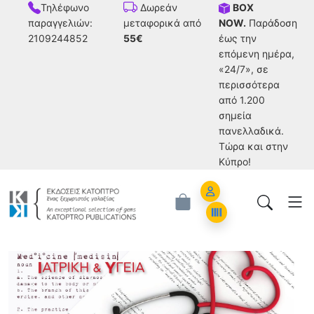
Τηλέφωνο
BOX
Δωρεάν
παραγγελιών:
NOW.
Παράδοση
μεταφορικά από
2109244852
έως την
55€
επόμενη ημέρα,
«24/7», σε
περισσότερα
από 1.200
σημεία
πανελλαδικά.
Tώρα και στην
Κύπρο!
Account
Orders
Ιατρική και Υγεία