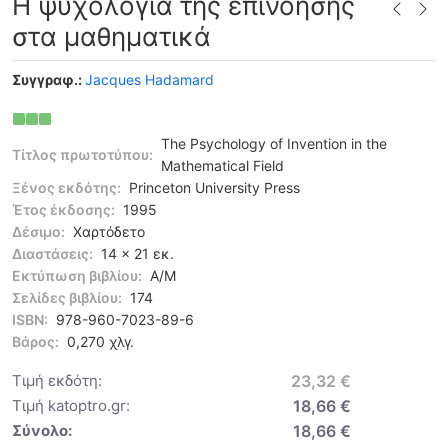
Η ψυχολογία της επινόησης
στα μαθηματικά
Συγγραφ.:
Jacques Hadamard
The Psychology of Invention in the
Τίτλος πρωτοτύπου:
Mathematical Field
Ξένος εκδότης:
Princeton University Press
Έτος έκδοσης:
1995
Δέσιμο:
Χαρτόδετο
Διαστάσεις:
14 x 21 εκ.
Εκτύπωση βιβλίου:
Α/Μ
Σελίδες βιβλίου:
174
ISBN:
978-960-7023-89-6
Βάρος:
0,270 χλγ.
Τιμή εκδότη:
23,32 €
Τιμή katoptro.gr:
18,66 €
Σύνολο:
18,66 €