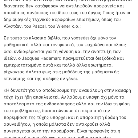
διανοητές δεν κατάφεραν να αντιληφθούν προφανείς και
σπουδαίες συνέπειες του ίδιου τους του έργου; Ποιες ήταν οι
δημιουργικές τεχνικές κορυφαίων επιστήμων, όπως του
Αϊνστάιν, του Pascal, του Wiener κ.ά.;
Σε τούτο το κλασικό βιβλίο, που γοητεύει όχι μόνο τον
μαθηματικό, αλλά και τον φυσικό, τον ψυχολόγο και όλους
όσοι ενδιαφέρονται για τη γένεση και την ανάπτυξη των
ιδεών, ο Jacques Hadamard πραγματεύεται διεξοδικά και
εμπεριστατωμένα αυτά και πολλά άλλα ερωτήματα,
ρίχνοντας άπλετο φως στις μεθόδους της μαθηματικής
επινόησης και της σκέψης εν γένει.
«Η δυνατότητα να αποδώσουμε την ανακάλυψη στην καθαρή
τύχη έχει ήδη αποκλειστεί. Αν λάβουμε υπόψη όχι μόνο τα
αποτελέσματα της ενδοσκόπησης αλλά και την ίδια τη φύση
του προβλήματος, διαπιστώνουμε ότι πέρα από την
παρέμβαση της τύχης υπάρχει και η απαραίτητη δράση του
ασυνειδήτου, η οποία μάλιστα δεν αντικρούει αλλά
συνεπάγεται αυτή την παρέμβαση. Είναι προφανές ότι η
επινόηση ή η ανακάλυψη, είτε στα μαθηματικά είτε