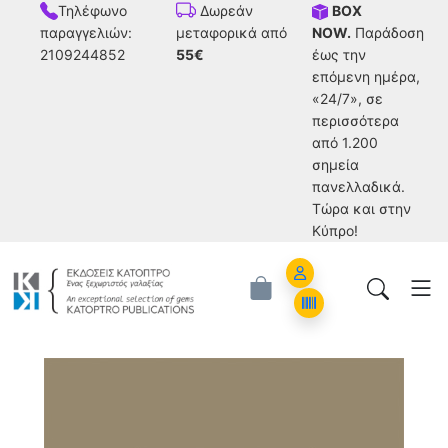
Τηλέφωνο
BOX
Δωρεάν
παραγγελιών:
NOW.
Παράδοση
μεταφορικά από
2109244852
έως την
55€
επόμενη ημέρα,
«24/7», σε
περισσότερα
από 1.200
σημεία
πανελλαδικά.
Tώρα και στην
Κύπρο!
Account
Orders