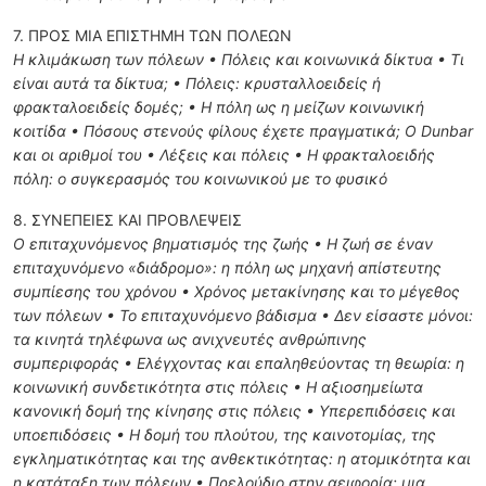
7. ΠΡΟΣ ΜΙΑ ΕΠΙΣΤΗΜΗ ΤΩΝ ΠΟΛΕΩΝ
Η κλιμάκωση των πόλεων • Πόλεις και κοινωνικά δίκτυα • Τι
είναι αυτά τα δίκτυα; • Πόλεις: κρυσταλλοειδείς ή
φρακταλοειδείς δομές; • Η πόλη ως η μείζων κοινωνική
κοιτίδα • Πόσους στενούς φίλους έχετε πραγματικά; Ο Dunbar
και οι αριθμοί του • Λέξεις και πόλεις • Η φρακταλοειδής
πόλη: ο συγκερασμός του κοινωνικού με το φυσικό
8. ΣΥΝΕΠΕΙΕΣ ΚΑΙ ΠΡΟΒΛΕΨΕΙΣ
Ο επιταχυνόμενος βηματισμός της ζωής • Η ζωή σε έναν
επιταχυνόμενο «διάδρομο»: η πόλη ως μηχανή απίστευτης
συμπίεσης του χρόνου • Χρόνος μετακίνησης και το μέγεθος
των πόλεων • Το επιταχυνόμενο βάδισμα • Δεν είσαστε μόνοι:
τα κινητά τηλέφωνα ως ανιχνευτές ανθρώπινης
συμπεριφοράς • Ελέγχοντας και επαληθεύοντας τη θεωρία: η
κοινωνική συνδετικότητα στις πόλεις • Η αξιοσημείωτα
κανονική δομή της κίνησης στις πόλεις • Υπερεπιδόσεις και
υποεπιδόσεις • Η δομή του πλούτου, της καινοτομίας, της
εγκληματικότητας και της ανθεκτικότητας: η ατομικότητα και
η κατάταξη των πόλεων • Πρελούδιο στην αειφορία: μια