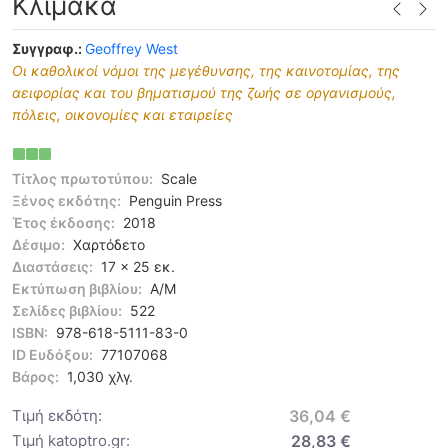
Κλίμακα
Συγγραφ.:
Geoffrey West
Οι καθολικοί νόµοι της µεγέθυνσης, της καινοτοµίας, της
αειφορίας και του βηµατισµού της ζωής σε οργανισµούς,
πόλεις, οικονοµίες και εταιρείες
Τίτλος πρωτοτύπου:
Scale
Ξένος εκδότης:
Penguin Press
Έτος έκδοσης:
2018
Δέσιμο:
Χαρτόδετο
Διαστάσεις:
17 x 25 εκ.
Εκτύπωση βιβλίου:
Α/Μ
Σελίδες βιβλίου:
522
ISBN:
978-618-5111-83-0
ID Ευδόξου:
77107068
Βάρος:
1,030 χλγ.
Τιμή εκδότη:
36,04 €
Τιμή katoptro.gr:
28,83 €