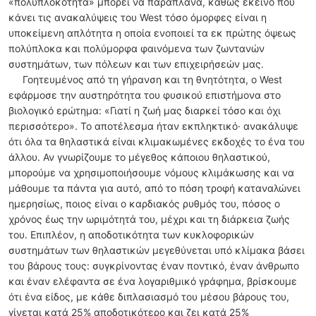
«πολυπλοκότητα» μπορεί να παραπλανά, καθώς εκείνο που
κάνει τις ανακαλύψεις του West τόσο όμορφες είναι η
υποκείμενη απλότητα η οποία ενοποιεί τα εκ πρώτης όψεως
πολύπλοκα και πολύμορφα φαινόμενα των ζωντανών
συστημάτων, των πόλεων και των επιχειρήσεών μας.
Γοητευμένος από τη γήρανση και τη θνητότητα, ο West
εφάρμοσε την αυστηρότητα του φυσικού επιστήμονα στο
βιολογικό ερώτημα: «Γιατί η ζωή μας διαρκεί τόσο και όχι
περισσότερο». Το αποτέλεσμα ήταν εκπληκτικό· ανακάλυψε
ότι όλα τα θηλαστικά είναι κλιμακωμένες εκδοχές το ένα του
άλλου. Αν γνωρίζουμε το μέγεθος κάποιου θηλαστικού,
μπορούμε να χρησιμοποιήσουμε νόμους κλιμάκωσης και να
μάθουμε τα πάντα για αυτό, από το πόση τροφή καταναλώνει
ημερησίως, ποιος είναι ο καρδιακός ρυθμός του, πόσος ο
χρόνος έως την ωριμότητά του, μέχρι και τη διάρκεια ζωής
του. Επιπλέον, η αποδοτικότητα των κυκλοφορικών
συστημάτων των θηλαστικών μεγεθύνεται υπό κλίμακα βάσει
του βάρους τους: συγκρίνοντας έναν ποντικό, έναν άνθρωπο
και έναν ελέφαντα σε ένα λογαριθμικό γράφημα, βρίσκουμε
ότι ένα είδος, με κάθε διπλασιασμό του μέσου βάρους του,
γίνεται κατά 25% αποδοτικότερο και ζει κατά 25%