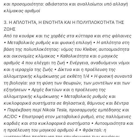
και προσομοιότητα: αδιάστατοι και αναλλοίωτοι υπό αλλαγή
κλίμακας αριθμοί
3. Η ΑΠΛΟΤΗΤΑ, Η ΕΝΟΤΗΤΑ ΚΑΙ Η ΠΟΛΥΠΛΟΚΟΤΗΤΑ ΤΗΣ
ΖΩΗΣ
Από τα κουάρκ και τις χορδές στα κύτταρα και στις φάλαινες
• Μεταβολικός ρυθμός και φυσική επιλογή • Η απλότητα στη
βάση της πολυπλοκότητας: νόμος του Kleiber, αυτοομοιότητα
και οικονομίες κλίμακας • Καθολικότητα και ο μαγικός
αριθμός 4 που ελέγχει τη ζωή • Ενέργεια, αναδυόμενοι νόμοι
και η ιεραρχία της ζωής • Δίκτυα και η προέλευση της
αλλομετρικής κλιμάκωσης με εκθέτη 1/4 • Η φυσική συναντά
τη βιολογία: για τη φύση των θεωριών, των μοντέλων και των
εξηγήσεων • Αρχές δικτύων και η προέλευση της
αλλομετρικής κλιμάκωσης • Μεταβολικός ρυθμός και
κυκλοφορικά συστήματα σε θηλαστικά, θάμνους και δέντρα
• Παρέκβαση περί Nikola Tesla, προσαρμογής εμπέδησης και
AC/DC • Επιστροφή στον μεταβολικό ρυθμό, στις παλλόμενες
καρδιές και στα κυκλοφορικά συστήματα • Αυτοομοιότητα και
η προέλευση του μαγικού αριθμού 4 • Φράκταλ: η
μυστηριώδης περίπτωση της επιμήκυνσης των συνόρων