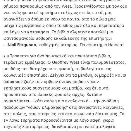
σήμερα παγκοσμίως από τον West. Προσεγγίζοντας με τον οξύ
νου ενός φυσικού ερωτήματα εξόχως εκπληκτικά, μας
αναγκάζει να δούμε εκ νέου τα πάντα, από το σώμα μας
μέχρι τις μεγαπόλεις όπου το είδος μας όλο και περισσότερο
επιλέγει να κατοικήσει. Το βιβλίο
Κλίμακα
αποτελεί μια
φαντασμαγορία σοβαρής εκλαΐκευσης της επιστήμης.»
—
Niall Ferguson
, καθηγητής ιστορίας, Πανεπιστήμιο Harvard
• «Πρόκειται για ένα σημαντικό και πρωτότυπο βιβλίο,
τεράστιας εμβέλειας. Ο Geoffrey West είναι πολυμαθέστατος,
με ιδέες που διατρέχουν τη φυσική, τη βιολογία και τις
κοινωνικές επιστήμες. Δείχνει ότι τα μεγέθη, οι μορφές και οι
διάρκειες ζωής των έμβιων όντων επιδεικνύουν
εκπληκτικούς συσχετισμούς και μοτίβα, και ότι αυτά
προκύπτουν από βασικές φυσικές αρχές. Κατόπιν
ανακαλύπτει —κάτι ακόμη πιο εκπληκτικό— την ανάδυση
παρόμοιων “νόμων κλιμάκωσης” στις ανθρώπινες κοινωνίες,
στις πόλεις, στις εταιρείες και στα κοινωνικά δίκτυά μας. Τα
εν λόγω ευρήματα παρουσιάζονται με λόγο σαφή, χωρίς
τεχνικές λεπτομέρειες, διανθισμένο με ανεκδοτολογικά