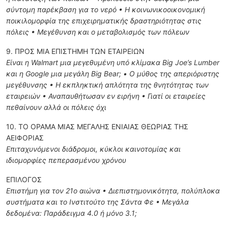
σύντομη παρέκβαση για το νερό • Η κοινωνικοοικονομική
ποικιλομορφία της επιχειρηματικής δραστηριότητας στις
πόλεις • Μεγέθυνση και ο μεταβολισμός των πόλεων
9. ΠΡΟΣ ΜΙΑ ΕΠΙΣΤΗΜΗ ΤΩΝ ΕΤΑΙΡΕΙΩΝ
Είναι η Walmart μια μεγεθυμένη υπό κλίμακα Big Joe’s Lumber
και η Google μια μεγάλη Big Bear; • Ο μύθος της απεριόριστης
μεγέθυνσης • Η εκπληκτική απλότητα της θνητότητας των
εταιρειών • Αναπαυθήτωσαν εν ειρήνη • Γιατί οι εταιρείες
πεθαίνουν αλλά οι πόλεις όχι
10. ΤΟ ΟΡΑΜΑ ΜΙΑΣ ΜΕΓΑΛΗΣ ΕΝΙΑΙΑΣ ΘΕΩΡΙΑΣ ΤΗΣ
ΑΕΙΦΟΡΙΑΣ
Επιταχυνόμενοι διάδρομοι, κύκλοι καινοτομίας και
ιδιομορφίες πεπερασμένου χρόνου
ΕΠΙΛΟΓΟΣ
Επιστήμη για τον 21ο αιώνα • Διεπιστημονικότητα, πολύπλοκα
συστήματα και το Ινστιτούτο της Σάντα Φε • Μεγάλα
δεδομένα: Παράδειγμα 4.0 ή μόνο 3.1;