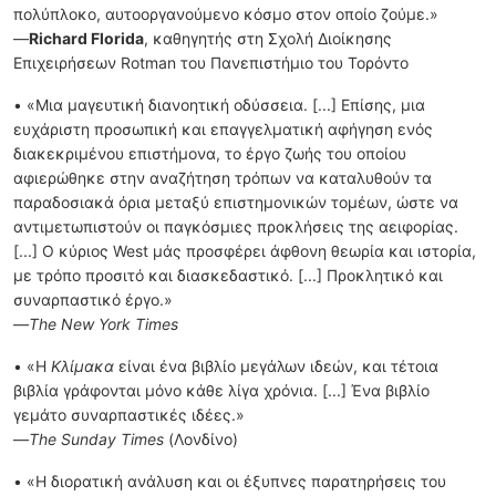
πολύπλοκο, αυτοοργανούμενο κόσμο στον οποίο ζούμε.»
—
Richard Flori
da
, καθηγητής στη Σχολή Διοίκησης
Επιχειρήσεων Rotman του Πανεπιστήμιο του Τορόντο
• «Μια μαγευτική διανοητική οδύσσεια. [...] Επίσης, μια
ευχάριστη προσωπική και επαγγελματική αφήγηση ενός
διακεκριμένου επιστήμονα, το έργο ζωής του οποίου
αφιερώθηκε στην αναζήτηση τρόπων να καταλυθούν τα
παραδοσιακά όρια μεταξύ επιστημονικών τομέων, ώστε να
αντιμετωπιστούν οι παγκόσμιες προκλήσεις της αειφορίας.
[...] Ο κύριος West μάς προσφέρει άφθονη θεωρία και ιστορία,
με τρόπο προσιτό και διασκεδαστικό. [...] Προκλητικό και
συναρπαστικό έργο.»
—
The New York Times
• «Η
Κλίμακα
είναι ένα βιβλίο μεγάλων ιδεών, και τέτοια
βιβλία γράφονται μόνο κάθε λίγα χρόνια. [...] Ένα βιβλίο
γεμάτο συναρπαστικές ιδέες.»
—
The Sunday Times
(Λονδίνο)
• «Η διορατική ανάλυση και οι έξυπνες παρατηρήσεις του