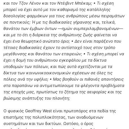
και τον Τζον Λένον και τον Ντέιβιντ Μπέκαμ; • Τι σχέση
μπορεί να έχει αυτό με τον καθορισμό της κατάλληλης
δοσολογίας φαρμάκων για τους ανθρώπους μέσω πειραμάτων
σε ποντικούς; Ή με τις διαδικασίες γήρανσης και, τελικά,
θανάτου των έμβιων όντων —ημών συμπεριλαμβανομένων—
και με το ότι η διάρκεια της ανθρώπινης ζωής φαίνεται να
έχει ένα θεωρητικό ανώτατο όριο; • Δεν είναι παράξενο που
τέτοιες διαδικασίες έχουν το αντίστοιχό τους στον τρόπο
μεγέθυνσης και θανάτου των εταιρειών; • Τι σχέση μπορεί να
έχει η δομή του ανθρώπινου εγκεφάλου με τα δίκτυα
υποδομών των πόλεων, και πώς αυτά σχετίζονται με τα
δίκτυα των κοινωνικοοικονομικών σχέσεων σε όλες τις
πόλεις ανά την υφήλιο; • Μας βοηθούν οι πιθανές απαντήσεις
στα παραπάνω να αντιμετωπίσουμε τα φλέγοντα προβλήματα
της εποχής μας, πρωτίστως το ζήτημα της αειφορίας και της
βιώσιμης ανάπτυξης του πλανήτη;
Ο φυσικός Geoffrey West είναι πρωτοπόρος στα πεδία της
επιστήμης της πολυπλοκότητας, των αναδυόμενων
συστημάτων και των δικτύων. Ωστόσο, ο όρος