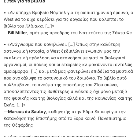
Είπαν για το βιβλίο
• «Αν υπήρχε Βραβείο Νόμπελ για τη διεπιστημονική έρευνα, ο
West θα το είχε κερδίσει για τις εργασίες που καλύπτει το
βιβλίο του
Κλίμακα
. [...]»
—
Bill Miller
, ομότιμος πρόεδρος του Ινστιτούτου της Σάντα Φε
• «Ανάγνωσμα που καθηλώνει. [...] Όπως στην καλύτερη
αστυνομική ιστορία, ο West ξεδιπλώνει ενώπιόν μας την
εκπληκτική πρόκληση να κατανοήσουμε γιατί οι βιολογικοί
οργανισμοί, οι πόλεις και οι εταιρείες κλιμακώνονται εντελώς
ομοιόμορφα, [...] και μετά μας φανερώνει επιδέξια τα μυστικά
που ανακάλυψε το αστυνομικό του δαιμόνιο. Το βιβλίο αυτό
συλλαμβάνει το πνεύμα της επιστήμης του 21ου αιώνα,
αποκαλύπτοντας τις βαθύτερες συνδέσεις όχι μόνο μεταξύ
της φυσικής και της βιολογίας αλλά και της κοινωνίας και της
ζωής. [...]»
—
Marcus du Sautoy
, καθηγητής στην Έδρα Simonyi για την
Κατανόηση της Επιστήμης από το Ευρύ Κοινό, Πανεπιστήμιο
της Οξφόρδης
• «Δεν μπορώ να φανταστώ συναρπαστικότερο συγγραφέα