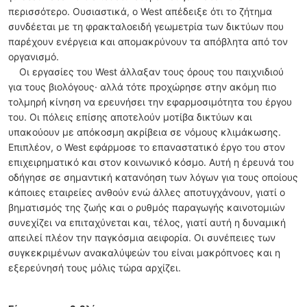
περισσότερο. Ουσιαστικά, ο West απέδειξε ότι το ζήτημα
συνδέεται με τη φρακταλοειδή γεωμετρία των δικτύων που
παρέχουν ενέργεια και απομακρύνουν τα απόβλητα από τον
οργανισμό.
Οι εργασίες του West άλλαξαν τους όρους του παιχνιδιού
για τους βιολόγους· αλλά τότε προχώρησε στην ακόμη πιο
τολμηρή κίνηση να ερευνήσει την εφαρμοσιμότητα του έργου
του. Οι πόλεις επίσης αποτελούν μοτίβα δικτύων και
υπακούουν με απόκοσμη ακρίβεια σε νόμους κλιμάκωσης.
Επιπλέον, ο West εφάρμοσε το επαναστατικό έργο του στον
επιχειρηματικό και στον κοινωνικό κόσμο. Αυτή η έρευνά του
οδήγησε σε σημαντική κατανόηση των λόγων για τους οποίους
κάποιες εταιρείες ανθούν ενώ άλλες αποτυγχάνουν, γιατί ο
βηματισμός της ζωής και ο ρυθμός παραγωγής καινοτομιών
συνεχίζει να επιταχύνεται και, τέλος, γιατί αυτή η δυναμική
απειλεί πλέον την παγκόσμια αειφορία. Οι συνέπειες των
συγκεκριμένων ανακαλύψεών του είναι μακρόπνοες και η
εξερεύνησή τους μόλις τώρα αρχίζει.