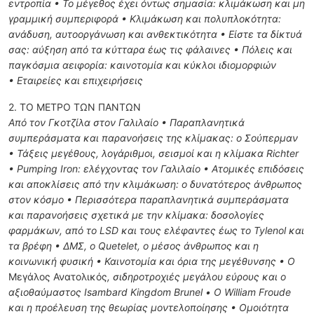
εντροπία • Το μέγεθος έχει όντως σημασία: κλιμάκωση και μη
γραμμική συμπεριφορά • Κλιμάκωση και πολυπλοκότητα:
ανάδυση, αυτοοργάνωση και ανθεκτικότητα • Είστε τα δίκτυά
σας: αύξηση από τα κύτταρα έως τις φάλαινες • Πόλεις και
παγκόσμια αειφορία: καινοτομία και κύκλοι ιδιομορφιών
• Εταιρείες και επιχειρήσεις
2. ΤΟ ΜΕΤΡΟ ΤΩΝ ΠΑΝΤΩΝ
Από τον Γκοτζίλα στον Γαλιλαίο • Παραπλανητικά
συμπεράσματα και παρανοήσεις της κλίμακας: ο Σούπερμαν
• Τάξεις μεγέθους, λογάριθμοι, σεισμοί και η κλίμακα Richter
• Pumping Iron: ελέγχοντας τον Γαλιλαίο • Ατομικές επιδόσεις
και αποκλίσεις από την κλιμάκωση: ο δυνατότερος άνθρωπος
στον κόσμο • Περισσότερα παραπλανητικά συμπεράσματα
και παρανοήσεις σχετικά με την κλίμακα: δοσολογίες
φαρμάκων, από το
LSD
και τους ελέφαντες έως το Tylenol και
τα βρέφη •
ΔΜΣ
, ο Quetelet, ο μέσος άνθρωπος και η
κοινωνική φυσική • Καινοτομία και όρια της μεγέθυνσης • Ο
Μεγάλος Ανατολικός
, σιδηροτροχιές μεγάλου εύρους και ο
αξιοθαύμαστος Isambard Kingdom Brunel • Ο William Froude
και η προέλευση της θεωρίας μοντελοποίησης • Ομοιότητα