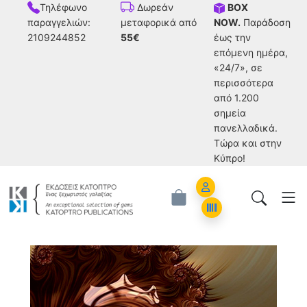
Τηλέφωνο
BOX
Δωρεάν
παραγγελιών:
NOW.
Παράδοση
μεταφορικά από
2109244852
έως την
55€
επόμενη ημέρα,
«24/7», σε
περισσότερα
από 1.200
σημεία
πανελλαδικά.
Tώρα και στην
Κύπρο!
Account
Orders