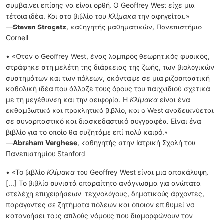
συμβαίνει επίσης να είναι ορθή. Ο Geoffrey West είχε μια
τέτοια ιδέα. Και στο βιβλίο του
Κλίμακα
την αφηγείται.»
—
Steven Strogatz
, καθηγητής μαθηματικών, Πανεπιστήμιο
Cornell
• «Όταν ο Geoffrey West, ένας λαμπρός θεωρητικός φυσικός,
στράφηκε στη μελέτη της διάρκειας της ζωής, των βιολογικών
συστημάτων και των πόλεων, σκόνταψε σε μια ριζοσπαστική
καθολική ιδέα που άλλαζε τους όρους του παιχνιδιού σχετικά
με τη μεγέθυνση και την αειφορία. Η
Κλίμακα
είναι ένα
εκθαμβωτικό και προκλητικό βιβλίο, και ο West αναδεικνύεται
σε συναρπαστικό και διασκεδαστικό συγγραφέα. Είναι ένα
βιβλίο για το οποίο θα συζητάμε επί πολύ καιρό.»
—
Abraham Verghese
, καθηγητής στην Ιατρική Σχολή του
Πανεπιστημίου Stanford
• «Το βιβλίο
Κλίμακα
του Geoffrey West είναι μια αποκάλυψη.
[...] Το βιβλίο συνιστά απαραίτητο ανάγνωσμα για ανώτατα
στελέχη επιχειρήσεων, τεχνολόγους, δημοτικούς άρχοντες,
παράγοντες σε ζητήματα πόλεων και όποιον επιθυμεί να
κατανοήσει τους απλούς νόμους που διαμορφώνουν τον