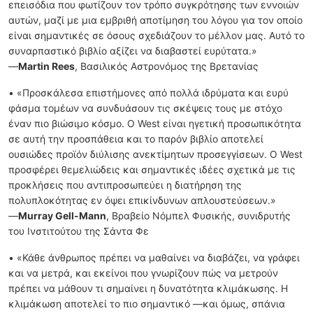
επεισόδια που φωτίζουν τον τρόπο συγκρότησης των εννοιών
αυτών, μαζί με μια εμβριθή αποτίμηση του λόγου για τον οποίο
είναι σημαντικές σε όσους σχεδιάζουν το μέλλον μας. Αυτό το
συναρπαστικό βιβλίο αξίζει να διαβαστεί ευρύτατα.»
—
Martin Rees
, Βασιλικός Αστρονόμος της Βρετανίας
• «Προσκάλεσα επιστήμονες από πολλά ιδρύματα και ευρύ
φάσμα τομέων να συνδυάσουν τις σκέψεις τους με στόχο
έναν πιο βιώσιμο κόσμο. Ο West είναι ηγετική προσωπικότητα
σε αυτή την προσπάθεια και το παρόν βιβλίο αποτελεί
ουσιώδες προϊόν διύλισης ανεκτίμητων προσεγγίσεων. Ο West
προσφέρει θεμελιώδεις και σημαντικές ιδέες σχετικά με τις
προκλήσεις που αντιπροσωπεύει η διατήρηση της
πολυπλοκότητας εν όψει επικίνδυνων απλουστεύσεων.»
—
Murray Gell-Mann
, Βραβείο Νόμπελ Φυσικής, συνιδρυτής
του Ινστιτούτου της Σάντα Φε
• «Κάθε άνθρωπος πρέπει να μαθαίνει να διαβάζει, να γράφει
και να μετρά, και εκείνοι που γνωρίζουν πώς να μετρούν
πρέπει να μάθουν τι σημαίνει η δυνατότητα κλιμάκωσης. Η
κλιμάκωση αποτελεί το πιο σημαντικό —και όμως, σπάνια