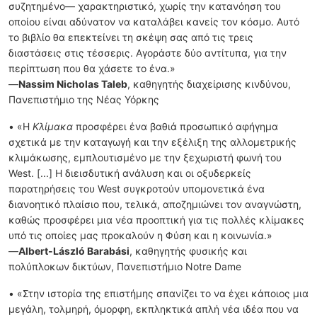
συζητημένο— χαρακτηριστικό, χωρίς την κατανόηση του
οποίου είναι αδύνατον να καταλάβει κανείς τον κόσμο. Αυτό
το βιβλίο θα επεκτείνει τη σκέψη σας από τις τρεις
διαστάσεις στις τέσσερις. Αγοράστε δύο αντίτυπα, για την
περίπτωση που θα χάσετε το ένα.»
—
Nassim Nicholas Taleb
, καθηγητής διαχείρισης κινδύνου,
Πανεπιστήμιο της Νέας Υόρκης
• «Η
Κλίμακα
προσφέρει ένα βαθιά προσωπικό αφήγημα
σχετικά με την καταγωγή και την εξέλιξη της αλλομετρικής
κλιμάκωσης, εμπλουτισμένο με την ξεχωριστή φωνή του
West. [...] Η διεισδυτική ανάλυση και οι οξυδερκείς
παρατηρήσεις του West συγκροτούν υπομονετικά ένα
διανοητικό πλαίσιο που, τελικά, αποζημιώνει τον αναγνώστη,
καθώς προσφέρει μια νέα προοπτική για τις πολλές κλίμακες
υπό τις οποίες μας προκαλούν η Φύση και η κοινωνία.»
—
Albert-László Barabási
, καθηγητής φυσικής και
πολύπλοκων δικτύων, Πανεπιστήμιο Notre Dame
• «Στην ιστορία της επιστήμης σπανίζει το να έχει κάποιος μια
μεγάλη, τολμηρή, όμορφη, εκπληκτικά απλή νέα ιδέα που να