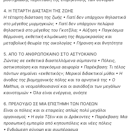
4. Η ΤΕΤΑΡΤΗ ΔΙΑΣΤΑΣΗ ΤΗΣ ΖΩΗΣ
Η τέταρτη διάσταση της ζωής • Γιατί δεν υπάρχουν θηλαστικά
στο μέγεθος μυρμηγκιών; • Γιατί δεν υπάρχουν πελώρια
θηλαστικά στο μέγεθος του Γκοτζίλα; • Αύξηση • Παγκόσμια
θέρμανση, εκθετική κλιμάκωση της θερμοκρασίας και
μεταβολική θεωρία της οικολογίας • Γήρανση και θνητότητα
5. ΑΠΟ ΤΟ ΑΝΘΡΩΠΟΚΑΙΝΟ ΣΤΟ ΑΣΤΥΟΚΑΙΝΟ
Ζώντας σε εκθετικά διαστελλόμενα σύμπαντα • Πόλεις,
αστικοποίηση και παγκόσμια αειφορία • Παρέκβαση: Τι τέλος
πάντων σημαίνει «εκθετικός»; Μερικοί διδακτικοί μύθοι • Η
άνοδος της βιομηχανικής πόλης και τα αρνητικά της • Ο
Μalthus, οι νεομαλθουσιανοί και οι αισιόδοξοι των μεγάλων
καινοτομιών • Όλα είναι ενέργεια, ανόητε
6. ΠΡΕΛΟΥΔΙΟ ΣΕ ΜΙΑ ΕΠΙΣΤΗΜΗ ΤΩΝ ΠΟΛΕΩΝ
Είναι οι πόλεις και οι εταιρείες απλώς πολύ μεγάλοι
οργανισμοί; • Η αγία Τζέιν και οι Δράκοντες • Παρέκβαση: Μια
προσωπική εμπειρία από κηπουπόλεις και νέες πόλεις
• Ενδιάμεση σύνοψη και συμπέρασμα