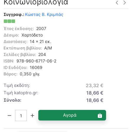
Κοινωνιοβιολογία
Συγγραφ.:
Κώστας Β. Κριμπάς
Έτος έκδοσης:
2007
Δέσιμο:
Χαρτόδετο
Διαστάσεις:
14 x 21 εκ.
Εκτύπωση βιβλίου:
Α/Μ
Σελίδες βιβλίου:
204
ISBN:
978-960-6717-06-2
ID Ευδόξου:
16069
Βάρος:
0,350 χλγ.
Τιμή εκδότη:
23,32 €
Τιμή katoptro.gr:
18,66 €
Σύνολο:
18,66 €
Ποσότητα:
Αγορά