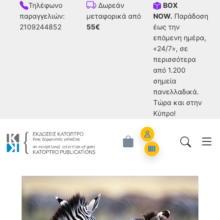
Τηλέφωνο
BOX
Δωρεάν
παραγγελιών:
NOW.
Παράδοση
μεταφορικά από
2109244852
έως την
55€
επόμενη ημέρα,
«24/7», σε
περισσότερα
από 1.200
σημεία
πανελλαδικά.
Tώρα και στην
Κύπρο!
Account
Orders