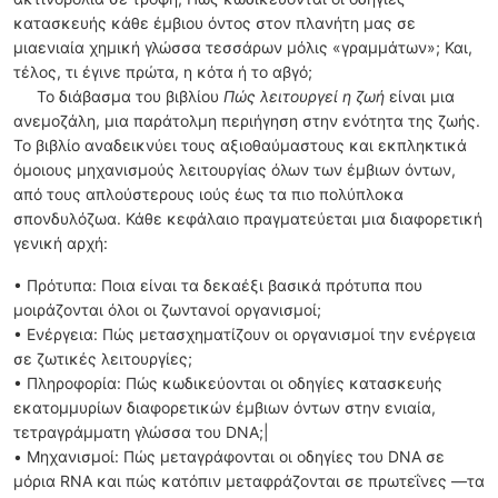
κατασκευής κάθε έμβιου όντος στον πλανήτη μας σε
μιαενιαία χημική γλώσσα τεσσάρων μόλις «γραμμάτων»; Και,
τέλος, τι έγινε πρώτα, η κότα ή το αβγό;
Το διάβασμα του βιβλίου
Πώς λειτουργεί η ζωή
είναι μια
ανεμοζάλη, μια παράτολμη περιήγηση στην ενότητα της ζωής.
Το βιβλίο αναδεικνύει τους αξιοθαύμαστους και εκπληκτικά
όμοιους μηχανισμούς λειτουργίας όλων των έμβιων όντων,
από τους απλούστερους ιούς έως τα πιο πολύπλοκα
σπονδυλόζωα. Κάθε κεφάλαιο πραγματεύεται μια διαφορετική
γενική αρχή:
• Πρότυπα: Ποια είναι τα δεκαέξι βασικά πρότυπα που
μοιράζονται όλοι οι ζωντανοί οργανισμοί;
• Ενέργεια: Πώς μετασχηματίζουν οι οργανισμοί την ενέργεια
σε ζωτικές λειτουργίες;
• Πληροφορία: Πώς κωδικεύονται οι οδηγίες κατασκευής
εκατομμυρίων διαφορετικών έμβιων όντων στην ενιαία,
τετραγράμματη γλώσσα του DNA;|
• Μηχανισμοί: Πώς μεταγράφονται οι οδηγίες του DNA σε
μόρια RNA και πώς κατόπιν μεταφράζονται σε πρωτεΐνες —τα