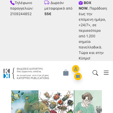
Τηλέφωνο
BOX
Δωρεάν
παραγγελιών:
NOW.
Παράδοση
μεταφορικά από
2109244852
έως την
55€
επόμενη ημέρα,
«24/7», σε
περισσότερα
από 1.200
σημεία
πανελλαδικά.
Tώρα και στην
Κύπρο!
Account
Orders