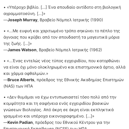
• «Υπέροχο βιβλίο. [...] Ένα σπουδαίο αντίδοτο στη βιολογική
αγραμματοσύνη. [...]»
—
Joseph Murray
, Βραβείο Νόμπελ Ιατρικής (1990)
• «...Με ευφυή και χαριτωμένο τρόπο σηκώνει το πέπλο της
άγνοιας που κρύβει από τον σπουδαστή τα μαγευτικά μόρια
της ζωής. [...]»
—
James Watson
, Βραβείο Νόμπελ Ιατρικής (1962)
• «...Ένας εντελώς νέος τύπος εγχειριδίου, που κατορθώνει
να είναι όχι μόνο ολοκληρωμένο και επιστημονικά άρτιο, αλλά
και χάρμα οφθαλμών.»
—
Bruce Alberts
, πρόεδρος της Εθνικής Ακαδημίας Επιστημών
(NAS) των ΗΠΑ
• «Δεν θυμάμαι να έχω εντυπωσιαστεί τόσο πολύ από την
κομψότητα και τη σαφήνεια ενός εγχειριδίου βασικών
γνώσεων Βιολογίας. Από άκρη σε άκρη είναι εκπληκτικά
γραμμένο και υπέροχα εικονογραφημένο. [...]»
—
Kevin Padian
, πρόεδρος του Εθνικού Κέντρου για την
Επιστημονική Εκπαίδευση (NCSE) των ΗΠΑ