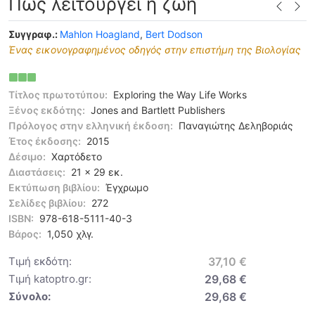
Πώς λειτουργεί η ζωή
Συγγραφ.:
Mahlon Hoagland
,
Bert Dodson
Ένας εικονογραφημένος οδηγός στην επιστήμη της Bιολογίας
Τίτλος πρωτοτύπου:
Exploring the Way Life Works
Ξένος εκδότης:
Jones and Bartlett Publishers
Πρόλογος στην ελληνική έκδοση:
Παναγιώτης Δεληβοριάς
Έτος έκδοσης:
2015
Δέσιμο:
Χαρτόδετο
Διαστάσεις:
21 x 29 εκ.
Εκτύπωση βιβλίου:
Έγχρωμο
Σελίδες βιβλίου:
272
ISBN:
978-618-5111-40-3
Βάρος:
1,050 χλγ.
Τιμή εκδότη:
37,10 €
Τιμή katoptro.gr:
29,68 €
Σύνολο:
29,68 €