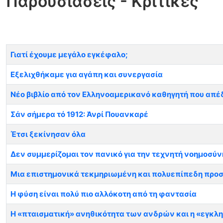
Παρουσιάσεις - Κριτικές
Άρθρα
Τίτλος
Γιατί έχουμε μεγάλο εγκέφαλο;
Εξελιχθήκαμε για αγάπη και συνεργασία
Νέο βιβλίο από τον Ελληνοαμερικανό καθηγητή που απέδε
Σάν σήμερα τό 1912: Ἁνρί Πουανκαρέ
Έτσι ξεκίνησαν όλα
Δεν συμμερίζομαι τον πανικό για την τεχνητή νοημοσύν
Μια επιστημονικά τεκμηριωμένη και πολυεπίπεδη προσ
Η φύση είναι πολύ πιο αλλόκοτη από τη φαντασία
Η «πταισματική» ανηθικότητα των ανδρών και η «εγκλ