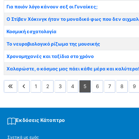
Για ποιόν λόγο κάνουν σεξ οι Γυναίκες;
Ο Στίβεν Χόκινγκ ήταν το μοναδικό φως που δεν αιχμα
Κοσμική εσχατολογία
Το νευροβιολογικό ρίζωμα της μουσικής
Χρονομηχανές και ταξίδια στο χρόνο
Χαλαρώστε, ο κόσμος μας πάει κάθε μέρα και καλύτερα
1
2
3
4
5
6
7
8
9
Εκδόσεις Κάτοπτρο
Σχετικά με εμάς