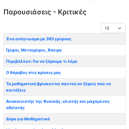
Παρουσιάσεις - Κριτικές
Εμφάνιση #
Άρθρα
Τίτλος
Ένα ανάγνωσμα με 393 γρίφους
Γρίφοι, Μεταγρίφοι, Άπειρο
Περιβάλλον: Για να ξέρουμε τι λέμε
Ο θόρυβος στις κρίσεις μας
Τα μαθηματικά βρίσκονται παντού αν ξέρεις πού να
κοιτάξεις
Ανακαινιστής της Φυσικής, υλιστής και μαχόμενος
αθεϊστής
Δίψα για Μαθηματικά