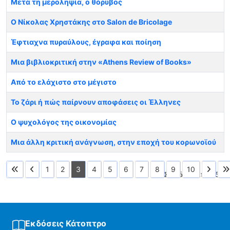
Μετά τη μεροληψία, ο θόρυβος
Ο Νίκολας Χρηστάκης στο Salon de Bricolage
Έφτιαχνα πυραύλους, έγραφα και ποίηση
Μια βιβλιοκριτική στην «Athens Review of Books»
Από το ελάχιστο στο μέγιστο
Το ζάρι ή πώς παίρνουν αποφάσεις οι Έλληνες
Ο ψυχολόγος της οικονομίας
Μια άλλη κριτική ανάγνωση, στην εποχή του κορωνοϊού
1
2
3
4
5
6
7
8
9
10
Σελίδα 3 από 15
Εκδόσεις Κάτοπτρο