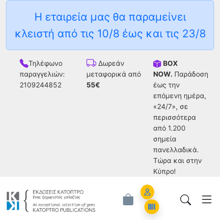
Η εταιρεία μας θα παραμείνει
κλειστή από τις 10/8 έως και τις 23/8
Τηλέφωνο
BOX
Δωρεάν
παραγγελιών:
NOW.
Παράδοση
μεταφορικά από
2109244852
έως την
55€
επόμενη ημέρα,
«24/7», σε
περισσότερα
από 1.200
σημεία
πανελλαδικά.
Tώρα και στην
Κύπρο!
Account
Orders